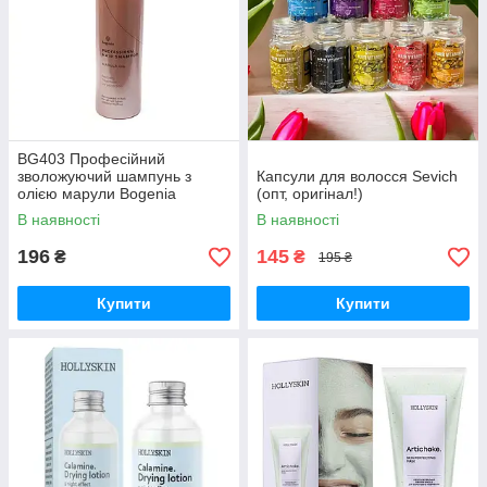
BG403 Професійний
зволожуючий шампунь з
Капсули для волосся Sevich
олією марули Bogenia
(опт, оригінал!)
Professional Hair Shampoo
В наявності
В наявності
Marula Oil
196
145
₴
₴
195 ₴
Купити
Купити