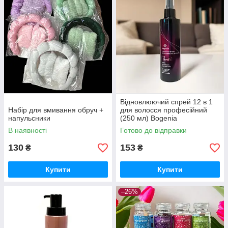
Відновлюючий спрей 12 в 1
Набір для вмивання обруч +
для волосся професійний
напульсники
(250 мл) Вogenia
В наявності
Готово до відправки
130
153
₴
₴
Купити
Купити
–26%