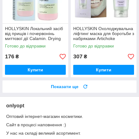
HOLLYSKIN Локальний засіб
HOLLYSKIN Охолоджувальна
від прищів і почервонінь
ліфтинг маска для боротьби з
миттєвої дії Calamin. Drying
набряками Artichoke
Lotion
Готово до відправки
Готово до відправки
176
307
₴
₴
Купити
Купити
Показати ще
onlyopt
Оптовий інтернет-магазин косметики.
Сайт в процесі наповнення :)
У нас на складі великий асортимент.