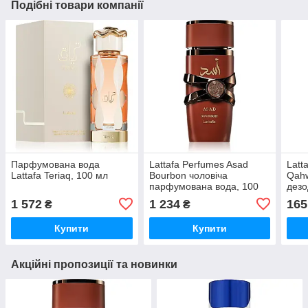
Подібні товари компанії
Парфумована вода
Lattafa Perfumes Asad
Latt
Lattafa Teriaq, 100 мл
Bourbon чоловіча
Qah
парфумована вода, 100
дезо
мл
1 572
1 234
165
₴
₴
Купити
Купити
Акційні пропозиції та новинки