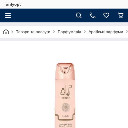
onlyopt
Товари та послуги
Парфумерія
Арабські парфуми