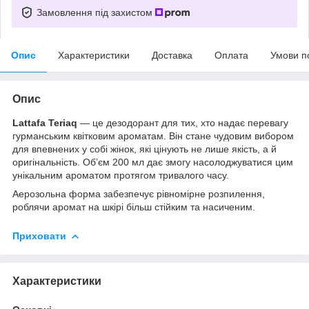
Замовлення під захистом
Опис
Характеристики
Доставка
Оплата
Умови п
Опис
Lattafa Teriaq
— це дезодорант для тих, хто надає перевагу
гурманським квітковим ароматам. Він стане чудовим вибором
для впевнених у собі жінок, які цінують не лише якість, а й
оригінальність. Об’єм 200 мл дає змогу насолоджуватися цим
унікальним ароматом протягом тривалого часу.
Аерозольна форма забезпечує рівномірне розпилення,
роблячи аромат на шкірі більш стійким та насиченим.
Приховати
Характеристики