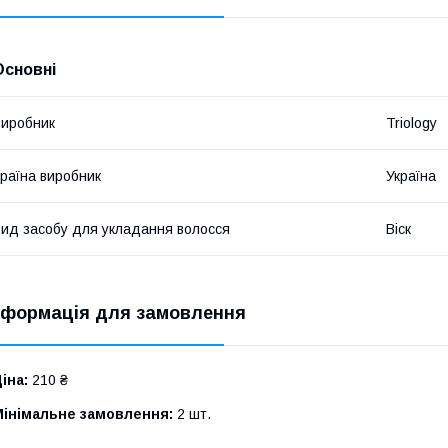
Основні
иробник
Triology
раїна виробник
Україна
ид засобу для укладання волосся
Віск
нформація для замовлення
іна:
210 ₴
Мінімальне замовлення:
2 шт.