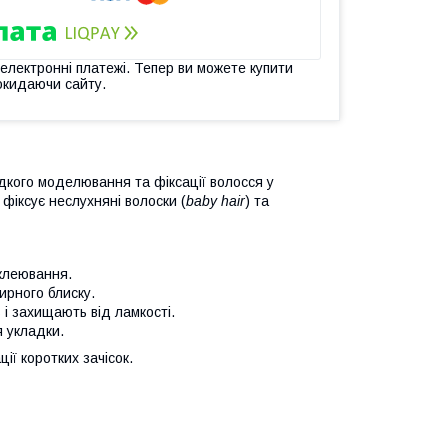
 електронні платежі. Тепер ви можете купити
окидаючи сайту.
дкого моделювання та фіксації волосся у
 фіксує неслухняні волоски (
baby hair
) та
клеювання.
ирного блиску.
 і захищають від ламкості.
 укладки.
ії коротких зачісок.