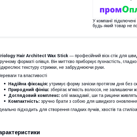
У компанії підключені
будь-який товар не п
riology Hair Architect Wax Stick
— професійний віск-стік для шви
ручному форматі олівця. Він миттєво приборкує пухнастість, гладко
ідкреслює текстуру стрижки, не забруднюючи руки.
ереваги та властивості
Надійна фіксація:
утримує форму зачіски протягом дня без с
Природний фініш:
зберігає м'якість волосся, не залишаючи ж
Доглядовий комплекс:
олії макадамії, ши та рицини живлять
Компактність:
зручно брати з собою для швидкого оновлення
деально підходить для створення гладких пучків, хвостів та стилізац
арактеристики