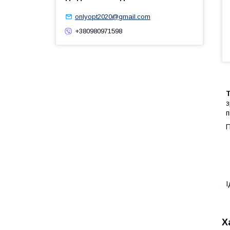
onlyopt2020@gmail.com
+380980971598
T
з
п
П
І
Х