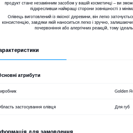
продукт стане незамінним засобом у вашій косметичці – ви змож
підкресливши найкращі сторони зовнішності з міні
Олівець виготовлений із якісної деревини, він легко заточуєть
консистенцію, завдяки якій наноситься легко і зручно, залишаючи
почервоніння або алергічних реакцій, тому ідеал
арактеристики
Основні атрибути
иробник
Golden R
бласть застосування олівця
Для губ
нформація для замовлення