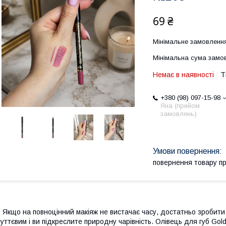
69 ₴
Мінімальне замовлення
Мінімальна сума замов
Немає в наявності
Т
+380 (98) 097-15-98
Яна (прийом
замовлень)
повернення товару п
Якщо на повноцінний макіяж не вистачає часу, достатньо зробити
чуттєвим і ви підкреслите природну чарівність. Олівець для губ Go