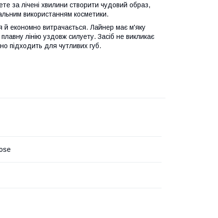
ете за лічені хвилини створити чудовий образ,
мальним використанням косметики.
ся й економно витрачається. Лайнер має м'яку
 плавну лінію уздовж силуету. Засіб не викликає
ьно підходить для чутливих губ.
ose