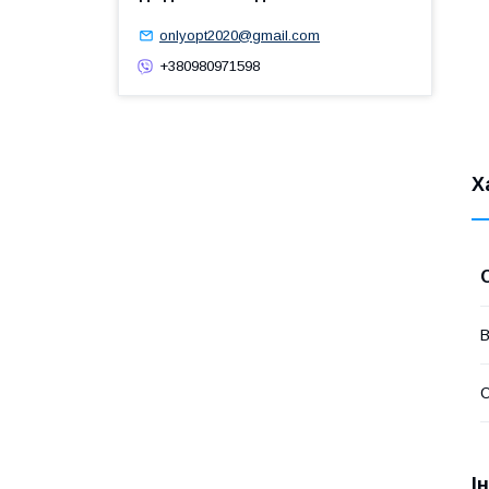
onlyopt2020@gmail.com
+380980971598
Х
В
О
І