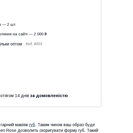
 — 2 шт.
лення на сайті — 2 000 ₴
ільки оптом
Код:
4003
ротягом 14 днів
за домовленістю
 гарний макіяж
губ
. Таким чином ваш образ буде
lden Rose дозволить скоригувати форму губ. Такий