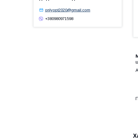
onlyopt2020@gmail.com
+380980971598
ш
А
П
Х