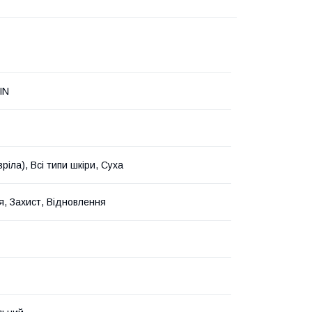
IN
зріла), Всі типи шкіри, Суха
, Захист, Відновлення