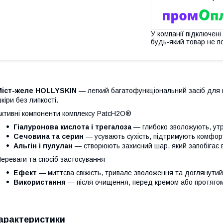
У компанії підключені
будь-який товар не п
Міст-желе HOLLYSKIN
— легкий багатофункціональний засіб для
кіри без липкості.
ктивні компоненти комплексу PatcH2O®
Гіалуронова кислота і трегалоза
— глибоко зволожують, утр
Сечовина та серин
— усувають сухість, підтримують комфор
Альгін і пулулан
— створюють захисний шар, який запобігає 
ереваги та спосіб застосування
Ефект
— миттєва свіжість, тривале зволоження та доглянутий
Використання
— після очищення, перед кремом або протягом 
арактеристики