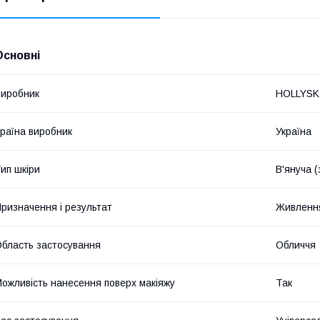
Основні
иробник
HOLLYSK
раїна виробник
Україна
ип шкіри
В'януча (
ризначення і результат
Живлення
бласть застосування
Обличчя
ожливість нанесення поверх макіяжу
Так