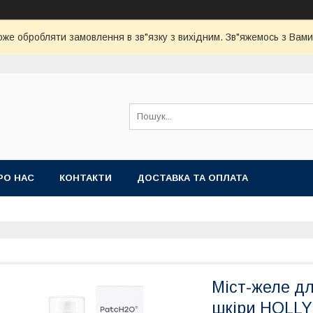
оже обробляти замовлення в зв"язку з вихідним. Зв"яжемось з Вами
РО НАС
КОНТАКТИ
ДОСТАВКА ТА ОПЛАТА
Міст-желе д
шкіри HOLLY