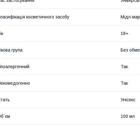
ас застосування
Універса
ласифікація косметичного засобу
Мідл-мар
ік
18+
ікова група
Без обме
іпоалергенний
Так
екомедогенно
Так
тать
Унісекс
б`єм
100 мл