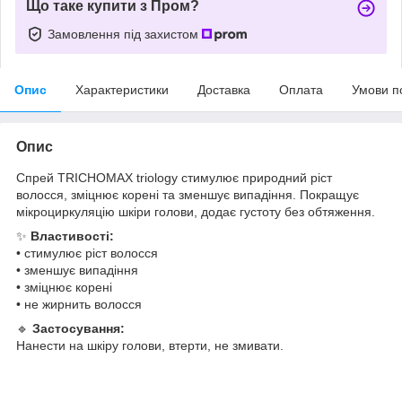
Що таке купити з Пром?
Замовлення під захистом
Опис
Характеристики
Доставка
Оплата
Умови п
Опис
Спрей TRICHOMAX triology стимулює природний ріст
волосся, зміцнює корені та зменшує випадіння. Покращує
мікроциркуляцію шкіри голови, додає густоту без обтяження.
✨
Властивості:
• стимулює ріст волосся
• зменшує випадіння
• зміцнює корені
• не жирнить волосся
🔹
Застосування:
Нанести на шкіру голови, втерти, не змивати.