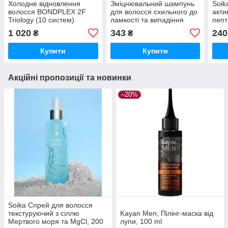
Холодне відновлення
Зміцнювальний шампунь
Soik
волосся BONDPLEX 2F
для волосся схильного до
акти
Triology (10 систем)
ламкості та випадіння
пепт
TRICHOMAX Triology, 500
1 020
343
240
₴
₴
мл
Купити
Купити
Акційні пропозиції та новинки
–20%
Soika Спрей для волосся
текстуруючий з сіллю
Kayan Men, Пілінг-маска від
Мертвого моря та MgCl, 200
лупи, 100 ml