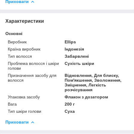
Приховати
Характеристики
Основні
Виробник
Ellips
Країна виробник
Індонезія
Тип волосся
Забарвлені
Проблема волосся і шкіри
Сухість шкіри
голови
Призначення засобу для
Відновлення, Для блиску,
волосся
Пом'якшення, Зволоження,
Зміцнення, Легкість
розчісування
Упаковка засобу
Флакон з дозатором
Вага
200 г
Тип шкіри голови
Суха
Приховати