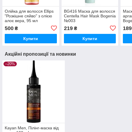
Олійка для волосся Ellips
BG416 Маска для волосся
Маск
"Розкішне сяйво" з олією
Centella Hair Mask Bogenia
арга
алоє вера, 95 мл
№003
Boge
500
219
189
₴
₴
Купити
Купити
Акційні пропозиції та новинки
–20%
Kayan Men, Пілінг-маска від