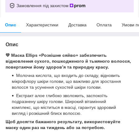
Замовлення під захистом
Опис
Характеристики
Доставка
Оплата
Умови п
Опис
💛 Маска Ellips «Розкішне сяйво» забезпечить
відновлення сухого, пошкодженого й тьмяного волосся,
повертаючи йому здоров’я та природну красу.
Молочна кислота, що входить до складу, відновить
мікрофлору шкіри голови, що важливо для зростання
волосся та усунення сухостей шкіри голови.
Екстракт алое глибоко зволожить, заспокоїть
подразнену шкіру голови. Широкий вітамінний
комплекс, що міститься в масці, гарантує здоровий
вигляд і розкішний блиск волоссю.
Щоб досягти бажаного результату, використовуйте
маску один раз на тиждень або за потребою.