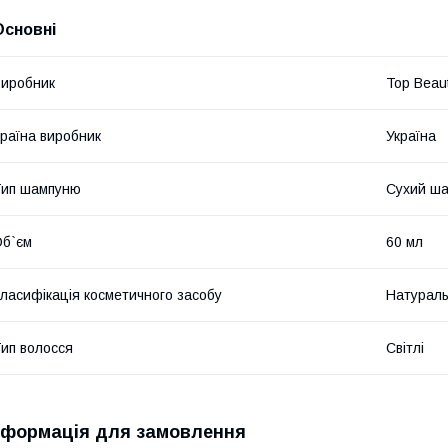
Основні
иробник
Top Beau
раїна виробник
Україна
Тип шампуню
Сухий ш
б`єм
60 мл
ласифікація косметичного засобу
Натурал
ип волосся
Світлі
нформація для замовлення