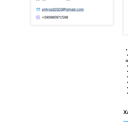
onlyopt2020@gmail.com
+380980971598
•
•
м
•
•
•
•
•
•
Х