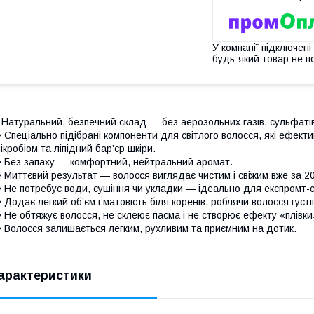
У компанії підключені
будь-який товар не п
 Натуральний, безпечний склад — без аерозольних газів, сульфатів,
 Спеціально підібрані компоненти для світлого волосся, які ефе
ікробіом та ліпідний бар’єр шкіри.
 Без запаху — комфортний, нейтральний аромат.
 Миттєвий результат — волосся виглядає чистим і свіжим вже за 2
 Не потребує води, сушіння чи укладки — ідеально для експромт-с
 Додає легкий об’єм і матовість біля коренів, роблячи волосся густ
 Не обтяжує волосся, не склеює пасма і не створює ефекту «плівки
 Волосся залишається легким, рухливим та приємним на дотик.
арактеристики