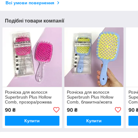
Всі умови повернення
Подібні товари компанії
Розчіска для волосся
Розчіска для волосся
Розч
Superbrush Plus Hollow
Superbrush Plus Hollow
Supe
Comb, прозора/рожева
Comb, блакитна/жовта
Comb
90
90
90
₴
₴
Купити
Купити