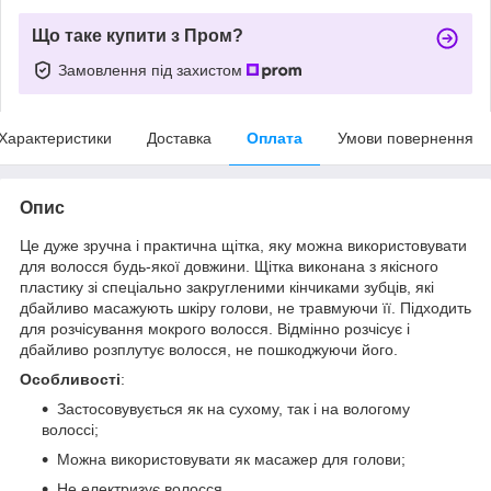
Що таке купити з Пром?
Замовлення під захистом
Характеристики
Доставка
Оплата
Умови повернення
Опис
Це дуже зручна і практична щітка, яку можна використовувати
для волосся будь-якої довжини. Щітка виконана з якісного
пластику зі спеціально закругленими кінчиками зубців, які
дбайливо масажують шкіру голови, не травмуючи її. Підходить
для розчісування мокрого волосся. Відмінно розчісує і
дбайливо розплутує волосся, не пошкоджуючи його.
Особливості
:
Застосовувується як на сухому, так і на вологому
волоссі;
Можна використовувати як масажер для голови;
Не електризує волосся.