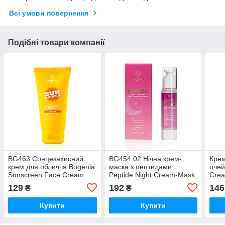
Всі умови повернення
Подібні товари компанії
BG463 Сонцезахисний
BG454.02 Нічна крем-
Крем
крем для обличчя Bogenia
маска з пептидами
очей
Sunscreen Face Cream
Peptide Night Cream-Mask
Cre
SPF 50+, 50 мл
Bogenia (50 мл)
№00
129
192
146
₴
₴
Купити
Купити