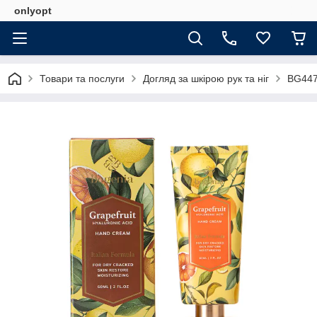
onlyopt
Товари та послуги
Догляд за шкірою рук та ніг
BG447