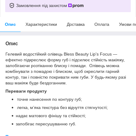
Замовлення під захистом
Опис
Характеристики
Доставка
Оплата
Умови п
Опис
Гелевий водостійкий олівець Bless Beauty Lip's Focus —
ефектно підкреслює форму губ і підсилює стійкість макіяжу,
запобігаючи розтіканню блиску і помади. Олівець можна
комбінувати з помадою і блиском, щоб окреслити гарний
контур, так і повністю покривати ним губи. У будь-якому разі
ваш макіяж буде бездоганним.
Переваги продукту
точне нанесення по контуру губ;
легка, м’яка текстура без відчуття стягнутості;
надає матового фінішу та стійкості;
запобігає пересушуванню губ.