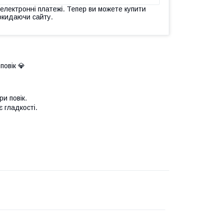
 електронні платежі. Тепер ви можете купити
окидаючи сайту.
овік 💎
и повік.
 гладкості.