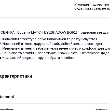
У компанії підключені
будь-який товар не п
ОВИНКА ! Bogenia MATCH EYESHADOW BG911 - одинарні тіні для п
 Шовковиста текстура легко наноситься та розтушовується.
 Насичений пігмент дарує глибокий, стійкий колір на весь день.
 Мінеральні пігменти забезпечують ніжне сяйво й комфорт для шкір
 Squalane та вітамін E зволожують і захищають, Dimethicone додає
 Компактний формат - зручно брати із собою.
арактеристики
Основні
иробник
Bogenia