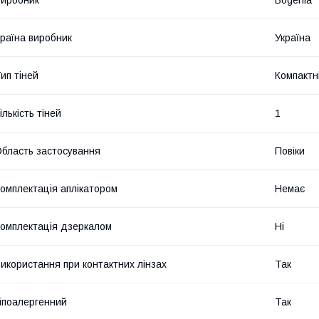
раїна виробник
Україна
ип тіней
Компактн
ількість тіней
1
бласть застосування
Повіки
омплектація аплікатором
Немає
омплектація дзеркалом
Ні
икористання при контактних лінзах
Так
іпоалергенний
Так