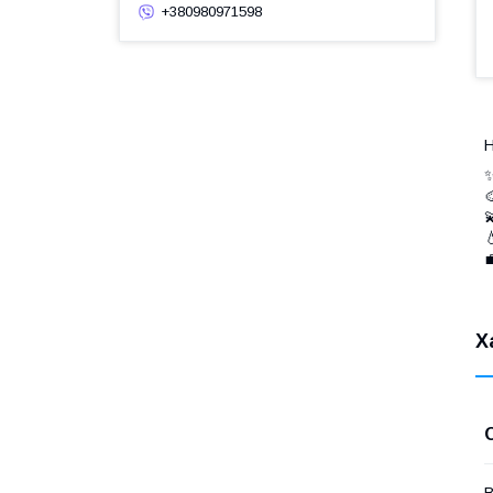
+380980971598
Н
✨




Х
В