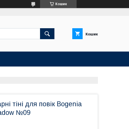
Кошик
Кошик
ні тіні для повік Bogenia
hadow №09