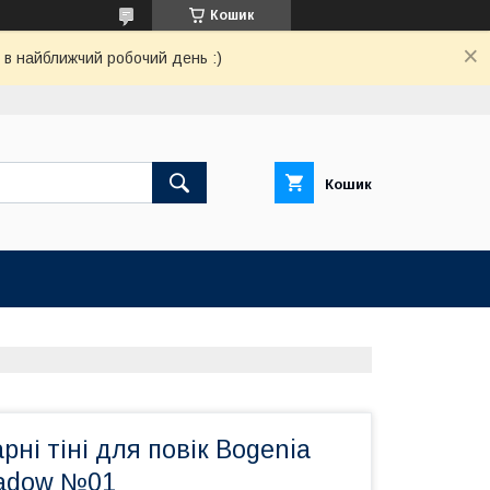
Кошик
 в найближчий робочий день :)
Кошик
ні тіні для повік Bogenia
hadow №01