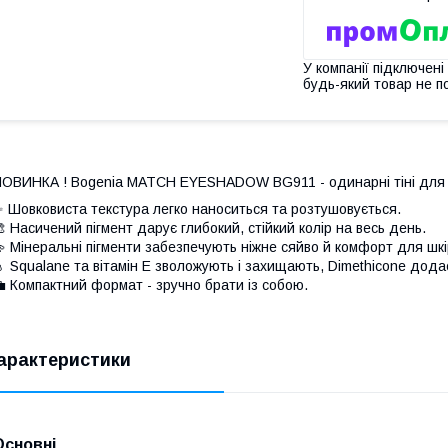
У компанії підключені
будь-який товар не п
ОВИНКА ! Bogenia MATCH EYESHADOW BG911 - одинарні тіні для п
 Шовковиста текстура легко наноситься та розтушовується.
 Насичений пігмент дарує глибокий, стійкий колір на весь день.
 Мінеральні пігменти забезпечують ніжне сяйво й комфорт для шкір
 Squalane та вітамін E зволожують і захищають, Dimethicone додає
 Компактний формат - зручно брати із собою.
арактеристики
Основні