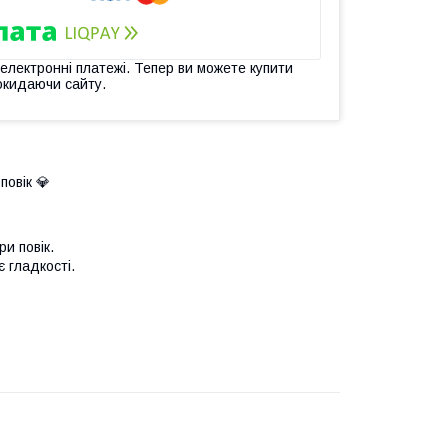
 електронні платежі. Тепер ви можете купити
окидаючи сайту.
овік 💎
и повік.
 гладкості.