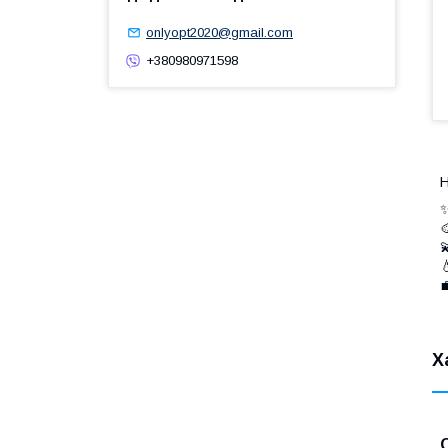
onlyopt2020@gmail.com
+380980971598
Н
✨




Х