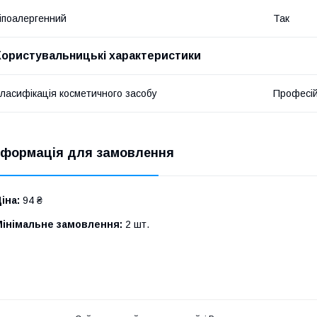
іпоалергенний
Так
Користувальницькі характеристики
ласифікація косметичного засобу
Професі
нформація для замовлення
іна:
94 ₴
Мінімальне замовлення:
2 шт.