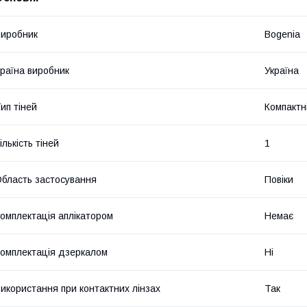
иробник
Bogenia
раїна виробник
Україна
ип тіней
Компактн
ількість тіней
1
бласть застосування
Повіки
омплектація аплікатором
Немає
омплектація дзеркалом
Ні
икористання при контактних лінзах
Так