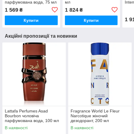
парфумована вода, 75 мл
мл
Inte
1 569
1 824
₴
₴
1 9
Купити
Купити
Акційні пропозиції та новинки
Lattafa Perfumes Asad
Fragrance World Le Fleur
Bourbon чоловіча
Narcotique жіночий
парфумована вода, 100 мл
дезодорант, 200 мл
В наявності
В наявності