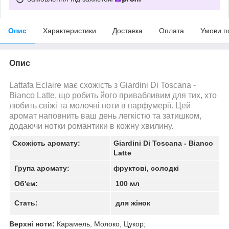
Опис
Характеристики
Доставка
Оплата
Умови п
Опис
Lattafa Eclaire має схожість з Giardini Di Toscana -
Bianco Latte, що робить його привабливим для тих, хто
любить свіжі та молочні ноти в парфумерії. Цей
аромат наповнить ваш день легкістю та затишком,
додаючи нотки романтики в кожну хвилину.
Схожість аромату:
Giardini Di Toscana - Bianco
Latte
Група аромату:
фруктові, солодкі
Об'єм:
100 мл
Стать:
для жінок
Верхні ноти:
Карамель, Молоко, Цукор;