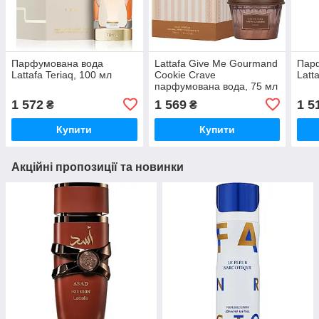
Парфумована вода
Lattafa Give Me Gourmand
Пар
Lattafa Teriaq, 100 мл
Cookie Crave
Latt
парфумована вода, 75 мл
1 572
1 569
1 5
₴
₴
Купити
Купити
Акційні пропозиції та новинки