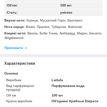
Об'єм:
100 мл
Стать:
унісекс
Верхні ноти:
Кориця, Мускатний Горіх, Бергамот;
Нота серця:
Фініки, Праліне, Тубероза, Mahonial;
Кінцеві ноти:
Ваніль, Боби Тонка, Амбервуд, Мирро, Бензоїн,
Akigalawood.
Приховати
Характеристики
Основні
Виробник
Lattafa
Вид парфумерної
Парфумована вода
продукції
Об`єм
100 мл
Країна виробник
Об'єднані Арабські Емірати