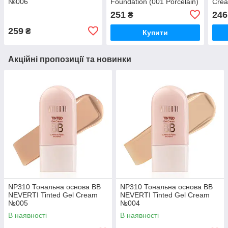
№006
Foundation (001 Porcelain)
Cre
251
246
₴
259
₴
Купити
Акційні пропозиції та новинки
NP310 Тональна основа BB
NP310 Тональна основа BB
NEVERTI Tinted Gel Cream
NEVERTI Tinted Gel Cream
№005
№004
В наявності
В наявності