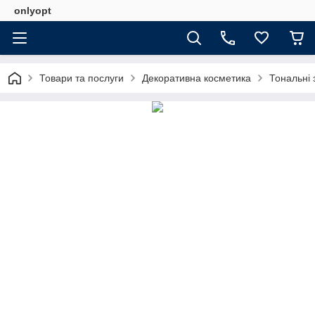
onlyopt
Товари та послуги
Декоративна косметика
Тональні 