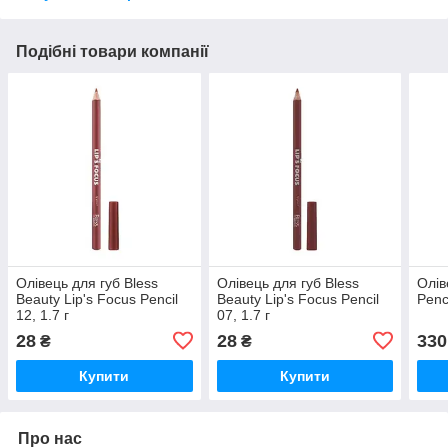
Подібні товари компанії
Олівець для губ Bless
Олівець для губ Bless
Олів
Beauty Lip's Focus Pencil
Beauty Lip's Focus Pencil
Penc
12, 1.7 г
07, 1.7 г
28
28
330
₴
₴
Купити
Купити
Про нас