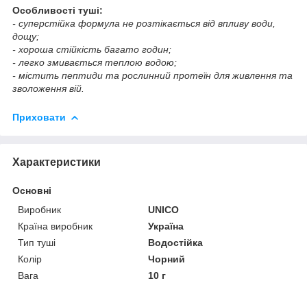
Особливості туші:
- суперстійка формула не розтікається від впливу води,
дощу;
- хороша стійкість багато годин;
- легко змивається теплою водою;
- містить пептиди та рослинний протеїн для живлення та
зволоження вій.
Приховати
Характеристики
Основні
Виробник
UNICO
Країна виробник
Україна
Тип туші
Водостійка
Колір
Чорний
Вага
10 г