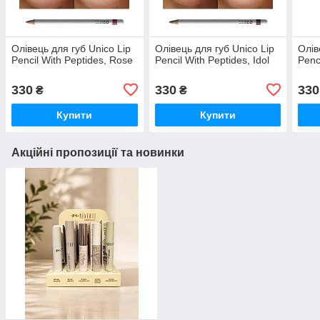
Олівець для губ Unico Lip
Олівець для губ Unico Lip
Олів
Pencil With Peptides, Rose
Pencil With Peptides, Idol
Penc
330
330
330
₴
₴
Купити
Купити
Акційні пропозиції та новинки