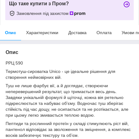
Що таке купити з Пром?
Замовлення під захистом
Опис
Характеристики
Доставка
Оплата
Умови п
Опис
РРЦ 590
Термотуш-сироватка Unico - це ідеальне рішення для
створення неймовірних вій.
Туш не лише фарбує вії, а й доглядає, створюючи
неперевершений результат, що тримається весь день.
Завдяки унікальній формулі й щіточці, кожна вія ретельно
підкреслюється та набуває об'єму. Водночас туш зберігає
стійкість під час дощу, не осипається та не розтікається, але
при цьому легко змивається теплою водою.
Пептиди та рослинний протеїн у складі стимулюють ріст вій,
пантенол відповідає за зволоження та зміцнення, а комплекс
восків забезпечує текстуру та об’єм.