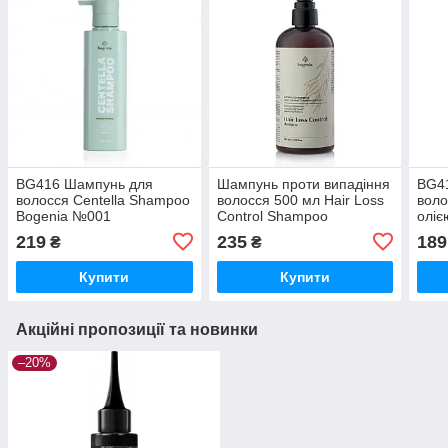
BG416 Шампунь для
Шампунь проти випадіння
BG4
волосся Centella Shampoo
волосся 500 мл Hair Loss
воло
Bogenia №001
Control Shampoo
оліє
Bogenia BG415 №001
400
219
235
189
₴
₴
Купити
Купити
Акційні пропозиції та новинки
–20%