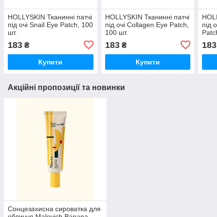
HOLLYSKIN Тканинні патчі
HOLLYSKIN Тканинні патчі
HOLL
під очі Snail Eye Patch, 100
під очі Collagen Eye Patch,
під 
шт.
100 шт.
Patc
183
183
183
₴
₴
Купити
Купити
Акційні пропозиції та новинки
Сонцезахисна сироватка для
обличчя Malevich Banana