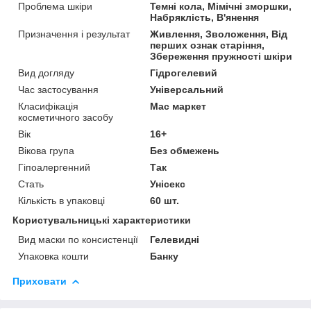
Проблема шкіри
Темні кола, Мімічні зморшки,
Набряклість, В'янення
Призначення і результат
Живлення, Зволоження, Від
перших ознак старіння,
Збереження пружності шкіри
Вид догляду
Гідрогелевий
Час застосування
Універсальний
Класифікація
Мас маркет
косметичного засобу
Вік
16+
Вікова група
Без обмежень
Гіпоалергенний
Так
Стать
Унісекс
Кількість в упаковці
60 шт.
Користувальницькі характеристики
Вид маски по консистенції
Гелевидні
Упаковка кошти
Банку
Приховати