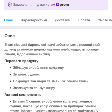
Замовлення під захистом
Опис
Характеристики
Доставка
Оплата
Умови п
Опис
Вітамінізовані гідрогелеві патчі
забезпечують повноцінний
догляд за ніжною шкірою навколо очей, надають погляду
свіжий, відпочивший вигляд.
Переваги продукту
Збільшує вироблення колагену.
Зміцнює судини.
Покращує тон шкіри та зменшує ознаки втоми.
Зволожує та тонізує шкіру.
Активні компоненти:
Вітамін C сприяє виробленню колагену, зміцнює
судини, покращує колір обличчя та прибирає ознаки
втоми. Колаген чинить зволожувальну та тонізувальну