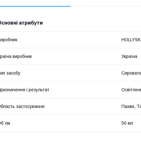
Основні атрибути
иробник
HOLLYSK
раїна виробник
Україна
ип засобу
Сироват
ризначення і результат
Освітлен
бласть застосування
Пахви, Т
б`єм
50 мл