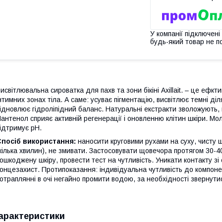
У компанії підключені
будь-який товар не п
исвітлювальна сироватка для пахв та зони бікіні Axillait. – це ефкт
нтимних зонах тіла. А саме: усуває пігментацію, висвітлює темні діл
ідновлює гідроліпідний баланс. Натуральні екстракти зволожують, 
антенол сприяє активній регенерації і оновленню клітин шкіри. Мо
ідтримує рН.
Спосіб використання:
наносити круговими рухами на суху, чисту шк
кілька хвилин), не змивати. Застосовувати щовечора протягом 30-4
ошкоджену шкіру, провести тест на чутливість. Уникати контакту з
онцезахист. Протипоказання: індивідуальна чутливість до компонен
отраплянні в очі негайно промити водою, за необхідності звернути
арактеристики