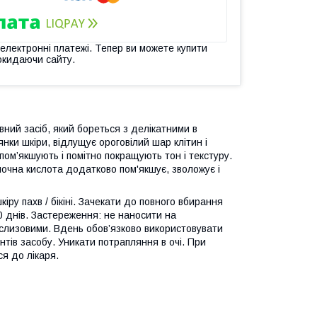
 електронні платежі. Тепер ви можете купити
окидаючи сайту.
ивний засіб, який бореться з делікатними в
янки шкіри, відлущує ороговілий шар клітин і
пом’якшують і помітно покращують тон і текстуру.
лочна кислота додатково пом'якшує, зволожує і
іру пахв / бікіні. Зачекати до повного вбирання
0 днів. Застереження: не наносити на
і слизовими. Вдень обов’язково використовувати
тів засобу. Уникати потрапляння в очі. При
ся до лікаря.