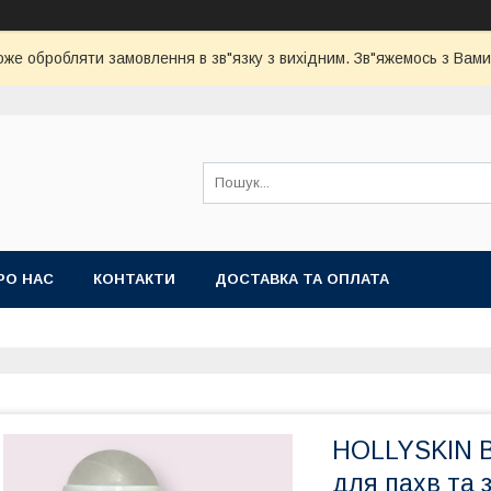
оже обробляти замовлення в зв"язку з вихідним. Зв"яжемось з Вами
РО НАС
КОНТАКТИ
ДОСТАВКА ТА ОПЛАТА
HOLLYSKIN В
для пахв та зо