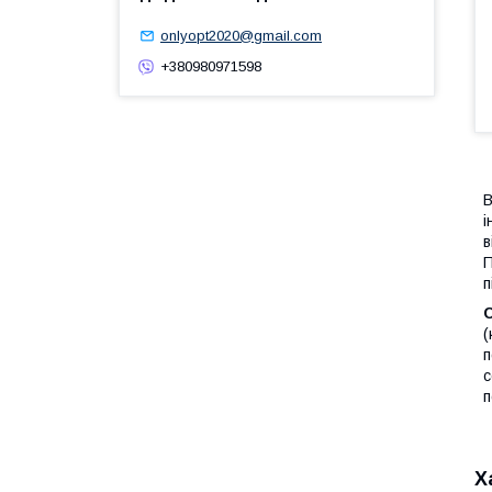
onlyopt2020@gmail.com
+380980971598
В
і
в
П
п
(
п
с
п
Х