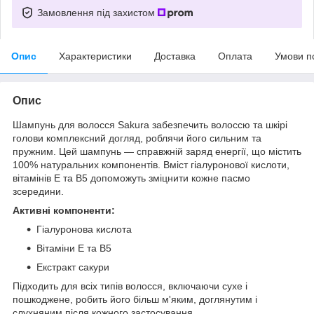
Замовлення під захистом
Опис
Характеристики
Доставка
Оплата
Умови п
Опис
Шампунь для волосся Sakura забезпечить волоссю та шкірі
голови комплексний догляд, роблячи його сильним та
пружним. Цей шампунь — справжній заряд енергії, що містить
100% натуральних компонентів. Вміст гіалуронової кислоти,
вітамінів Е та В5 допоможуть зміцнити кожне пасмо
зсередини.
Активні компоненти:
Гіалуронова кислота
Вітаміни Е та В5
Екстракт сакури
Підходить для всіх типів волосся, включаючи сухе і
пошкоджене, робить його більш м'яким, доглянутим і
слухняним після кожного застосування.