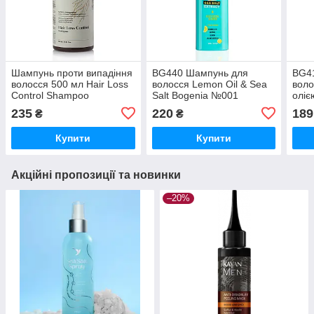
Шампунь проти випадіння
BG440 Шампунь для
BG4
волосся 500 мл Hair Loss
волосся Lemon Oil & Sea
воло
Control Shampoo
Salt Bogenia №001
оліє
Bogenia BG415 №001
400
235
220
189
₴
₴
Купити
Купити
Акційні пропозиції та новинки
–20%