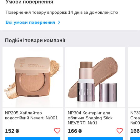
Умови повернення
Повернення товару впродовж 14 днів за домовленістю
Всі умови повернення
Подібні товари компанії
NP205 Хайлайтер
NP304 Контурінг для
NP30
водостійкий Neverti №001
обличчя Shaping Stick
Crea
NEVERTI №01
№00
152
166
166
₴
₴