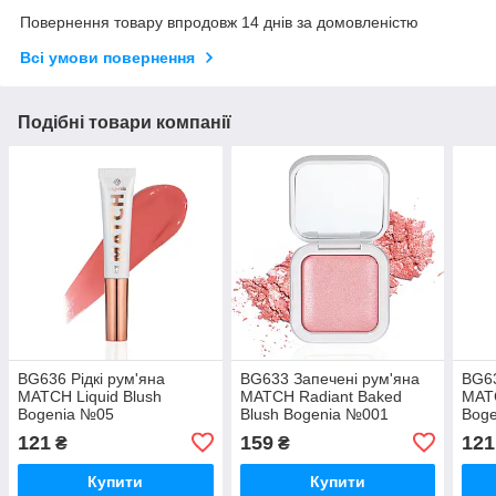
Повернення товару впродовж 14 днів за домовленістю
Всі умови повернення
Подібні товари компанії
BG636 Рідкі рум'яна
BG633 Запечені рум'яна
BG63
MATCH Liquid Blush
MATCH Radiant Baked
MATC
Bogenia №05
Blush Bogenia №001
Bog
121
159
121
₴
₴
Купити
Купити