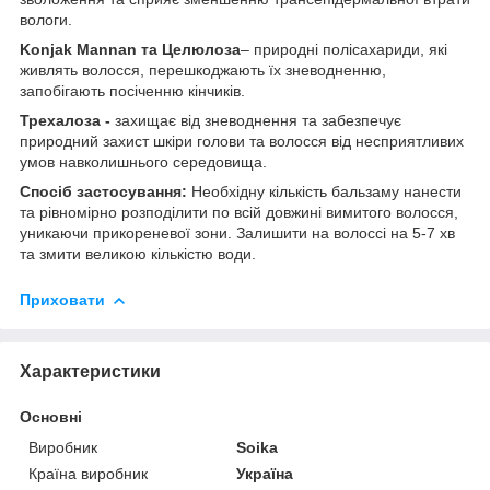
вологи.
Konjak
Mannan
та Целюлоза
– природні полісахариди, які
живлять волосся, перешкоджають їх зневодненню,
запобігають посіченню кінчиків.
Трехалоза -
захищає від зневоднення та забезпечує
природний захист шкіри голови та волосся від несприятливих
умов навколишнього середовища.
Спосіб
застосування:
Необхідну кількість бальзаму нанести
та рівномірно розподілити по всій довжині вимитого волосся,
уникаючи прикореневої зони. Залишити на волоссі на 5-7 хв
та змити великою кількістю води.
Приховати
Характеристики
Основні
Виробник
Soika
Країна виробник
Україна