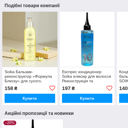
Подібні товари компанії
Soika Бальзам-
Експрес кондиціонер
Конд
реконструктор «Формула
Soika еліксир для волосся
баль
Блиску» для сухого,
Реконструкція та
SOIK
ламкого та пошкодженого
зволоження 200 мл
відн
158
197
140
₴
₴
волосся, 200 мл
Купити
Купити
Акційні пропозиції та новинки
–20%