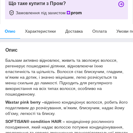
Що таке купити з Пром?
Замовлення під захистом
Опис
Характеристики
Доставка
Оплата
Умови п
Опис
Бальзам активно відновлює, живить та зволожує волосся,
регенерує пошкоджені ділянки, відновлюючи їхню
еластичність та щільність. Волосся стає блискучим, гладким,
м'яким на дотик, і значно міцнішим, легко розчісується та
менш схильне до ламкості. Підходить для регулярного
використання на всіх типах волосся, особливо на
пошкодженому.
Wastar pink berry –
відмінно кондиціонує волосся, робить його
податливим до розчісування, м’яким, блискучим, надає йому
об’єму, легкості та блиску.
SOFTISAN® condition HAIR –
кондиціонер рослинного
походження, який надає волоссю потужне кондиціонування,
зволоження та сприяє зменшенню трансепідермальної втрати