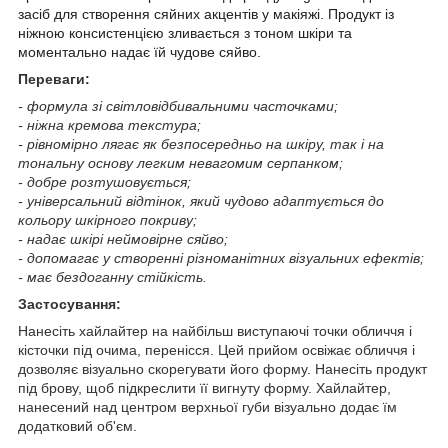
засіб для створення сяйних акцентів у макіяжі. Продукт із
ніжною консистенцією зливається з тоном шкіри та
моментально надає їй чудове сяйво.
Переваги:
-
формула зі світловідбивальними часточками;
- ніжна кремова текстура;
- рівномірно лягає як безпосередньо на шкіру, так і на
тональну основу легким невагомим серпанком;
- добре розтушовується;
- універсальний відтінок, який чудово адаптується до
кольору шкірного покриву;
- надає шкірі неймовірне сяйво;
- допомагає у створенні різноманітних візуальних ефектів;
- має бездоганну стійкість.
Застосування:
Нанесіть хайлайтер на найбільш виступаючі точки обличчя і
кісточки під очима, перенісся. Цей прийом освіжає обличчя і
дозволяє візуально скорегувати його форму. Нанесіть продукт
під брову, щоб підкреслити її вигнуту форму. Хайлайтер,
нанесений над центром верхньої губи візуально додає їм
додатковий об'єм.