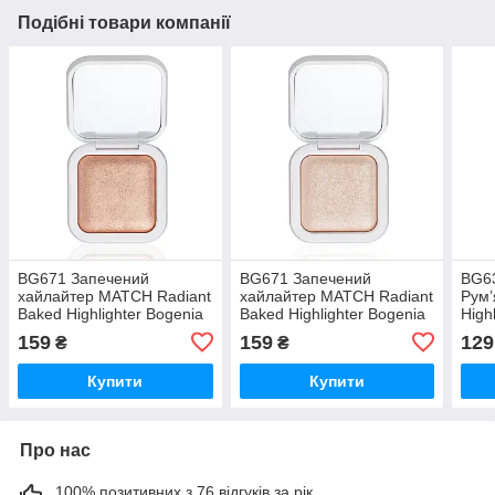
Подібні товари компанії
BG671 Запечений
BG671 Запечений
BG63
хайлайтер MATCH Radiant
хайлайтер MATCH Radiant
Рум’
Baked Highlighter Bogenia
Baked Highlighter Bogenia
High
№02
№01
№0
159
159
129
₴
₴
Купити
Купити
Про нас
100% позитивних з 76 відгуків за рік