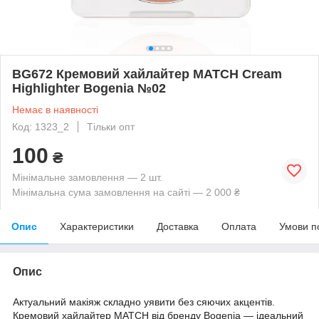
BG672 Кремовий хайлайтер MATCH Cream
Highlighter Bogenia №02
Немає в наявності
Код: 1323_2
Тільки опт
100
₴
Мінімальне замовлення — 2 шт.
Мінімальна сума замовлення на сайті — 2 000 ₴
Опис
Характеристики
Доставка
Оплата
Умови п
Опис
Актуальний макіяж складно уявити без сяючих акцентів.
Кремовий хайлайтер MATCH від бренду Bogenia — ідеальний