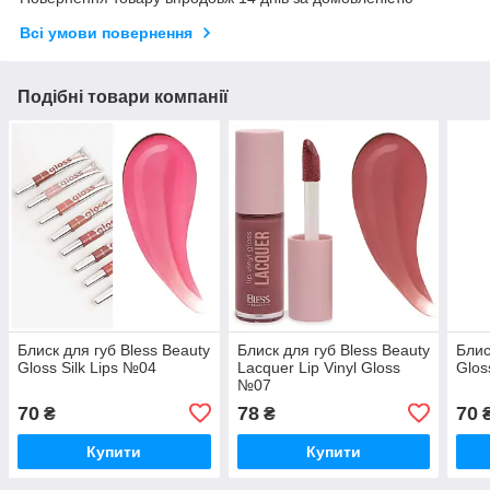
Всі умови повернення
Подібні товари компанії
Блиск для губ Bless Beauty
Блиск для губ Bless Beauty
Блис
Gloss Silk Lips №04
Lacquer Lip Vinyl Gloss
Glos
№07
70
78
70
₴
₴
Купити
Купити