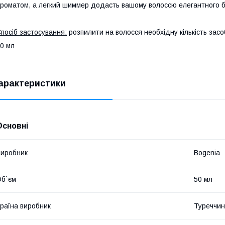
роматом, а легкий шиммер додасть вашому волоссю елегантного б
посіб застосування:
розпилити на волосся необхідну кількість засоб
0 мл
арактеристики
Основні
иробник
Bogenia
б`єм
50 мл
раїна виробник
Туреччи