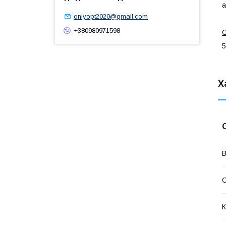
а
onlyopt2020@gmail.com
+380980971598
С
5
Х
В
О
К