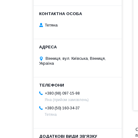
Тетяна
Вінниця, вул. Київська, Вінниця,
Україна
+380 (98) 097-15-98
Яна (прийом замовлень)
+380 (50) 160-34-37
Тетяна
С
п