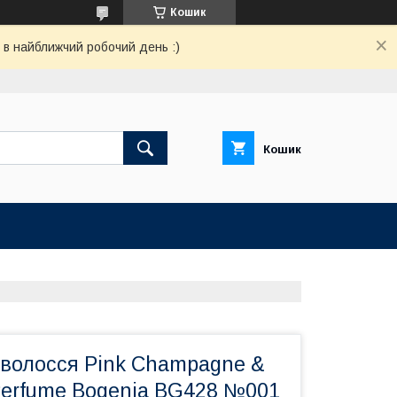
Кошик
 в найближчий робочий день :)
Кошик
волосся Pink Champagne &
 Perfume Bogenia BG428 №001