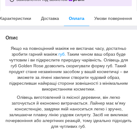
Характеристики
Доставка
Оплата
Умови повернення
Опис
Якщо на повноцінний макіяж не вистачає часу, достатньо
зробити гарний макіяж
губ
. Таким чином ваш образ буде
чуттєвим і ви підкреслите природну чарівність. Олівець для
губ Golden Rose дозволить скоригувати форму губ. Такий
продукт стане незамінним засобом у вашій косметичці – ви
зможете за лічені хвилини створити чудовий образ,
підкресливши найкращі сторони зовнішності з мінімальним
використанням косметики.
Олівець виготовлений із якісної деревини, він легко
заточується й економно витрачається. Лайнер має м'яку
консистенцію, завдяки якій наноситься легко і зручно,
залишаючи плавну лінію уздовж силуету. Засіб не викликає
почервоніння або алергічних реакцій, тому ідеально підходить
для чутливих губ.