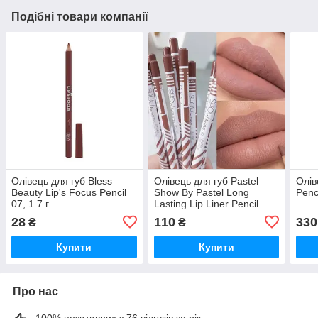
Подібні товари компанії
Олівець для губ Bless
Олівець для губ Pastel
Олів
Beauty Lip's Focus Pencil
Show By Pastel Long
Penc
07, 1.7 г
Lasting Lip Liner Pencil
№205
28
110
330
₴
₴
Купити
Купити
Про нас
100% позитивних з 76 відгуків за рік