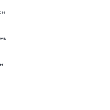
ose
юча
ет