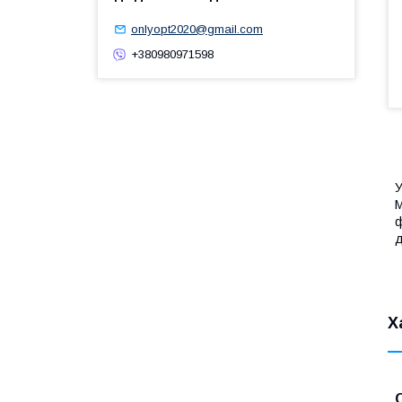
onlyopt2020@gmail.com
+380980971598
У
M
ф
д
Х