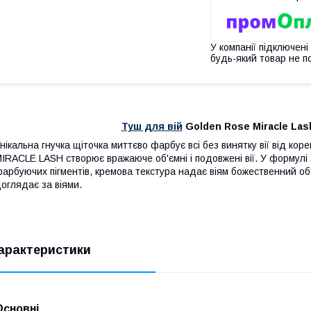
У компанії підключені
будь-який товар не п
Туш для вій
Golden Rose Miracle Lash
нікальна гнучка щіточка миттєво фарбує всі без винятку вії від коре
IRACLE LASH створює вражаюче об'ємні і подовжені вії. У формулі
арбуючих пігментів, кремова текстура надає віям божественний об'є
оглядає за віями.
арактеристики
Основні