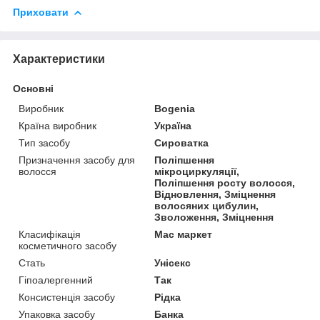
Приховати
Характеристики
Основні
Виробник
Bogenia
Країна виробник
Україна
Тип засобу
Сироватка
Призначення засобу для
Поліпшення
волосся
мікроциркуляції,
Поліпшення росту волосся,
Відновлення, Зміцнення
волосяних цибулин,
Зволоження, Зміцнення
Класифікація
Мас маркет
косметичного засобу
Стать
Унісекс
Гіпоалергенний
Так
Консистенція засобу
Рідка
Упаковка засобу
Банка