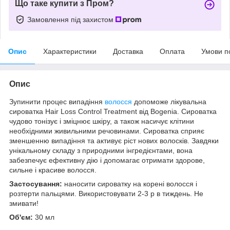
Що таке купити з Пром?
Замовлення під захистом
Опис
Характеристики
Доставка
Оплата
Умови п
Опис
Зупинити процес випадіння
волосся
допоможе лікувальна
сироватка Hair Loss Control Treatment від Bogenia. Сироватка
чудово тонізує і зміцнює шкіру, а також насичує клітини
необхідними живильними речовинами. Сироватка сприяє
зменшенню випадіння та активує ріст нових волосків. Завдяки
унікальному складу з природними інгредієнтами, вона
забезпечує ефективну дію і допомагає отримати здорове,
сильне і красиве волосся.
Застосування:
наносити сироватку на корені волосся і
розтерти пальцями. Використовувати 2-3 р в тиждень. Не
змивати!
Об'єм:
30 мл