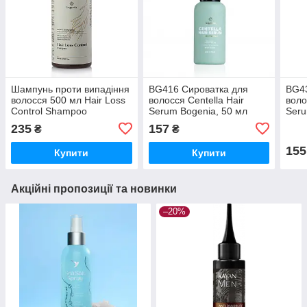
Шампунь проти випадіння
BG416 Сироватка для
BG43
волосся 500 мл Hair Loss
волосся Centella Hair
воло
Control Shampoo
Serum Bogenia, 50 мл
Seru
Bogenia BG415 №001
235
157
₴
₴
155
Купити
Купити
Акційні пропозиції та новинки
–20%