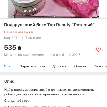
Подарунковий бокс Top Beauty "Рожевий"
Немає в наявності
Код: 6072
Тільки опт
535
₴
Мінімальна сума замовлення на сайті — 2 000 ₴
Опис
Характеристики
Доставка
Оплата
Умови п
Опис
Набір парфумованих засобів для шкіри, які допомагають
робити догляд за собою приємним та ефективним.
Склад набору:
1. Парфумований гель для душу (250 мл).