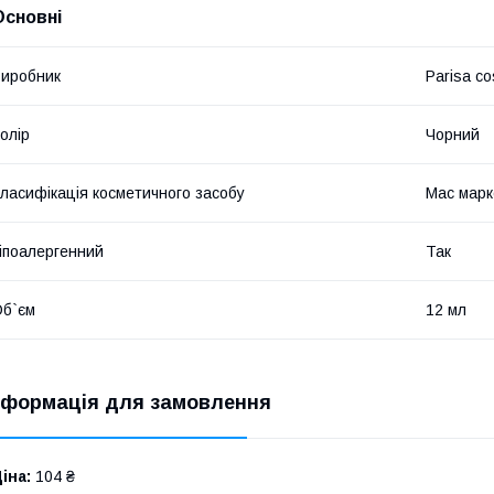
Основні
иробник
Parisa co
олір
Чорний
ласифікація косметичного засобу
Мас марк
іпоалергенний
Так
б`єм
12 мл
нформація для замовлення
іна:
104 ₴