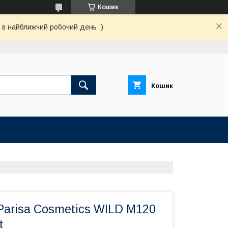
Кошик
 в найближчий робочий день :)
Кошик
Parisa Cosmetics WILD М120
t