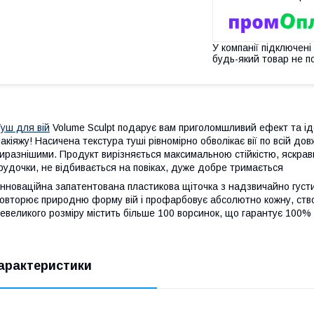
У компанії підключені
будь-який товар не п
уш для вій
Volume Sculpt подарує вам приголомшливий ефект та і
акіяжу! Насичена текстура туші рівномірно обволікає вії по всій дов
иразнішими. Продукт вирізняється максимальною стійкістю, яскрав
рудочки, не відбивається на повіках, дуже добре тримається
нноваційна запатентована пластикова щіточка з надзвичайно густи
овторює природню форму вій і профарбовує абсолютно кожну, ств
евеликого розміру містить більше 100 ворсинок, що гарантує 100%
арактеристики