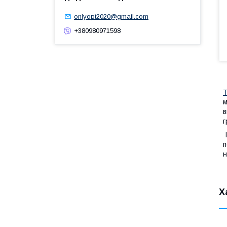
onlyopt2020@gmail.com
+380980971598
Т
м
в
г
І
п
н
Х