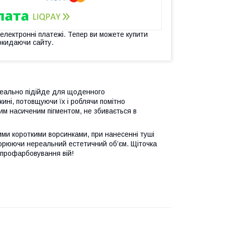
 електронні платежі. Тепер ви можете купити
окидаючи сайту.
деально підійде для щоденного
жині, потовщуючи їх і роблячи помітно
им насиченим пігментом, не збивається в
ми короткими ворсинками, при нанесенні туші
орюючи нереальний естетичний об’єм. Щіточка
 профарбовування вій!