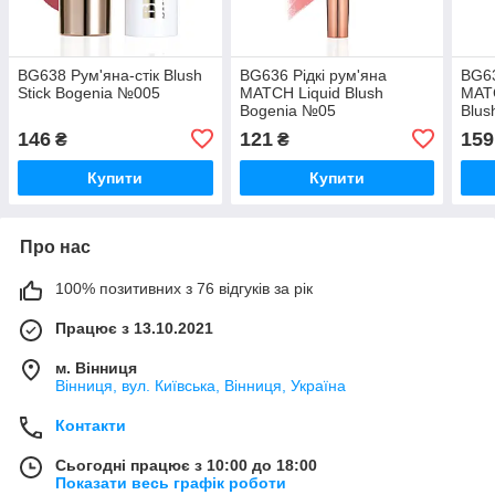
BG638 Рум'яна-стік Blush
BG636 Рідкі рум'яна
BG63
Stick Bogenia №005
MATCH Liquid Blush
MATC
Bogenia №05
Blus
146
121
159
₴
₴
Купити
Купити
Про нас
100% позитивних з 76 відгуків за рік
Працює з 13.10.2021
м. Вінниця
Вінниця, вул. Київська, Вінниця, Україна
Контакти
Сьогодні працює з 10:00 до 18:00
Показати весь графік роботи