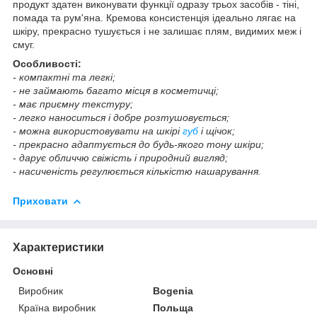
продукт здатен виконувати функції одразу трьох засобів - тіні,
помада та рум'яна. Кремова консистенція ідеально лягає на
шкіру, прекрасно тушується і не залишає плям, видимих меж і
смуг.
Особливості:
- компактні та легкі;
- не займають багато місця в косметичці;
- має приємну текстуру;
- легко наноситься і добре розтушовується;
- можна використовувати на шкірі
губ
і щічок;
- прекрасно адаптується до будь-якого тону шкіри;
- дарує обличчю свіжість і природний вигляд;
- насиченість регулюється кількістю нашарування.
Приховати
Характеристики
Основні
Виробник
Bogenia
Країна виробник
Польща