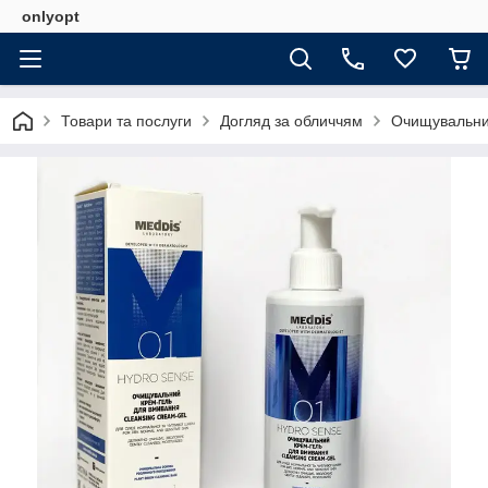
onlyopt
Товари та послуги
Догляд за обличчям
Очищувальний