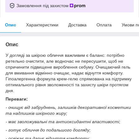
Замовлення під захистом
Опис
Характеристики
Доставка
Оплата
Умови п
Опис
У догляді за шкірою обличчя важливим є баланс: потрібно
ретельно очистити, але водночас не пересушити, щоб не
спричинити підвищене вироблення себуму. Очищаючий гель
для вмивання відмінно очищає, надає відчуття комфорту.
Гіпоалергенна формула крем-гелю спрямована на підтримку
оптимального рівня зволоженості та захисту шкіри протягом
дня.
Переваги:
- очищує від забруднень, залишків декоративної косметики
та надлишків шкірного жиру;
- має зволожувальні та антиоксидантні властивості;
- готує обличчя до подальшого догляду;
- освіжає та дарує відчуття комфорту;