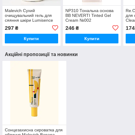
Malevich Сухий
NP310 Тональна основа
Re.C
очищувальний гель для
BB NEVERTI Tinted Gel
для 
сяяння шкіри Lumisence
Cream №002
Clea
Gel
297
246
174
₴
₴
Купити
Купити
Акційні пропозиції та новинки
Сонцезахисна сироватка для
обличчя Malevich Banana