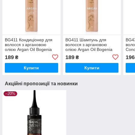
BG411 Кондиціонер для
BG411 Шампунь для
BG43
волосся з аргановою
волосся з аргановою
воло
олією Argan Oil Bogenia
олією Argan Oil Bogenia
Cond
400мл
400мл
189
189
196
₴
₴
Купити
Купити
Акційні пропозиції та новинки
–20%