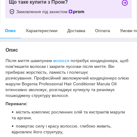
Що таке купити з Пром?
Замовлення під захистом
Опис
Характеристики
Доставка
Оплата
Умови п
Опис
Після миття шампунем
волосся
потребує кондиціонера, щоб
пом'якшити волоски і закрити лусочки після миття. Він
прибирає жорсткість, ламкість і полегшує
розчісування. Професійний зволожуючий кондиціонерз олією
марули Bogenia Professional Hair Conditioner Marula Oil
інтенсивно зволожує, розгладжує кутикулу та реанімує
пошкоджену структуру волосся.
Переваги:
містить комплекс рослинних олій та екстрактів марули
та аргани,
повертає силу і красу волоссю, глибоко живить,
відновлює його структуру,