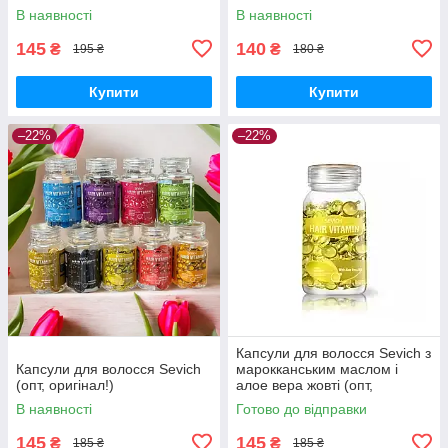
В наявності
В наявності
145
140
₴
₴
195 ₴
180 ₴
Купити
Купити
–22%
–22%
Капсули для волосся Sevich з
Капсули для волосся Sevich
марокканським маслом і
(опт, оригінал!)
алое вера жовті (опт,
оригінал!)
В наявності
Готово до відправки
145
145
₴
₴
185 ₴
185 ₴