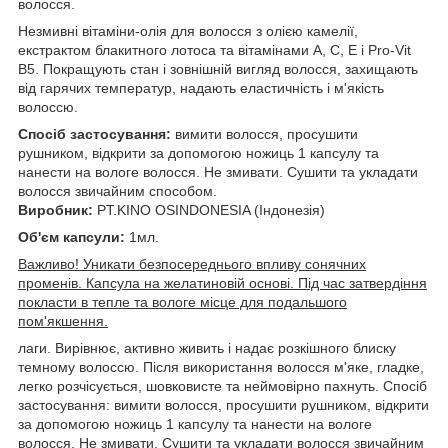
волосся.
Незмивні вітаміни-олія для волосся з олією камелії,
екстрактом блакитного лотоса та вітамінами A, C, E і Pro-Vit
B5. Покращують стан і зовнішній вигляд волосся, захищають
від гарячих температур, надають еластичність і м'якість
волоссю.
Спосіб застосування:
вимити волосся, просушити
рушником, відкрити за допомогою ножиць 1 капсулу та
нанести на вологе волосся. Не змивати. Сушити та укладати
волосся звичайним способом.
Виробник:
PT.KINO OSINDONESIA (Індонезія)
Об'єм капсули:
1мл.
Важливо! Уникати безпосереднього впливу сонячних
променів. Капсула на желатиновій основі. Під час затвердіння
покласти в тепле та вологе місце для подальшого
пом'якшення.
лаги. Вирівнює, активно живить і надає розкішного блиску
темному волоссю. Після використання волосся м'яке, гладке,
легко розчісується, шовковисте та неймовірно пахнуть. Спосіб
застосування: вимити волосся, просушити рушником, відкрити
за допомогою ножиць 1 капсулу та нанести на вологе
волосся. Не змивати. Сушити та укладати волосся звичайним