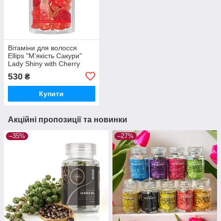
Вітаміни для волосся
Ellips "М’якість Сакури"
Lady Shiny with Cherry
Blossom, 50 капсул
530
₴
Купити
Акційні пропозиції та новинки
–35%
–27%