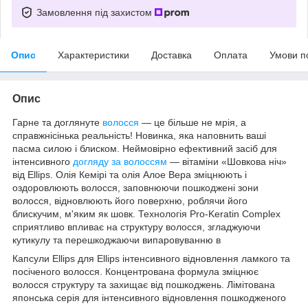
Замовлення під захистом
Опис
Характеристики
Доставка
Оплата
Умови п
Опис
Гарне та доглянуте
волосся
— це більше не мрія, а
справжнісінька реальність! Новинка, яка наповнить ваші
пасма силою і блиском. Неймовірно ефективний засіб для
інтенсивного
догляду за волоссям
— вітаміни «Шовкова ніч»
від Ellips. Олія Кемірі та олія Алое Вера зміцнюють і
оздоровлюють волосся, заповнюючи пошкоджені зони
волосся, відновлюють його поверхню, роблячи його
блискучим, м'яким як шовк. Технологія Pro-Keratin Complex
сприятливо впливає на структуру волосся, згладжуючи
кутикулу та перешкоджаючи випаровуванню в
Капсули Ellips для Ellips інтенсивного відновлення ламкого та
посіченого волосся. Концентрована формула зміцнює
волосся структуру та захищає від пошкоджень. Лімітована
японська серія для інтенсивного відновлення пошкодженого