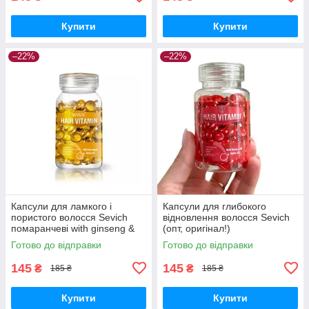
Купити
Купити
–22%
–22%
Капсули для ламкого і
Капсули для глибокого
пористого волосся Sevich
відновлення волосся Sevich
помаранчеві with ginseng &
(опт, оригінал!)
honey oil
Готово до відправки
Готово до відправки
145
145
₴
₴
185 ₴
185 ₴
Купити
Купити