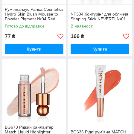
Рум'яна-мус Parisa Cosmetics
Hydro Skin Blush Mousse to
NP304 Контурінг для обличчя
Powder Pigment №04 Red
Shaping Stick NEVERTI №01
Grape
Готово до відправки
В наявності
77
166
₴
₴
Купити
Купити
BG673 Рідкий хайлайтер
Match Liquid Highlighter
BG636 Рідкі рум'яна MATCH